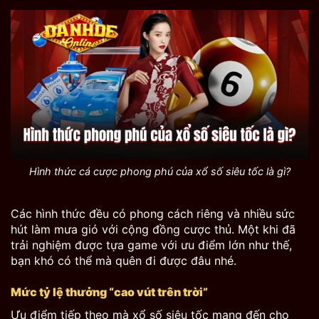
Hình thức cá cược phong phú của xổ số siêu tốc là gì?
Các hình thức đều có phong cách riêng và nhiều sức
hút làm mưa gió với cộng đồng cược thủ. Một khi đã
trải nghiệm được tựa game với ưu điểm lớn như thế,
bạn khó có thể mà quên đi được đâu nhé.
Mức tỷ lệ thưởng “cao vút trên trời”
Ưu điểm tiếp theo mà xổ số siêu tốc mang đến cho