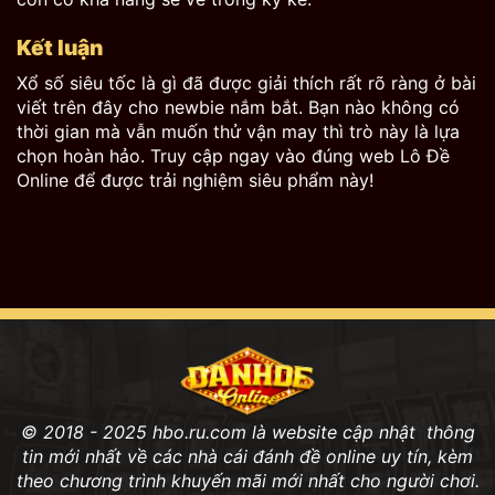
Kết luận
Xổ số siêu tốc là gì đã được giải thích rất rõ ràng ở bài
viết trên đây cho newbie nắm bắt. Bạn nào không có
thời gian mà vẫn muốn thử vận may thì trò này là lựa
chọn hoàn hảo. Truy cập ngay vào đúng web Lô Đề
Online để được trải nghiệm siêu phẩm này!
© 2018 - 2025 hbo.ru.com là website cập nhật thông
tin mới nhất về các nhà cái đánh đề online uy tín, kèm
theo chương trình khuyến mãi mới nhất cho người chơi.