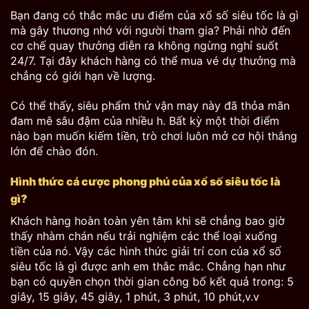
Bạn đang có thắc mắc ưu điểm của xổ số siêu tốc là gì
mà gây thương nhớ với người tham gia? Phải nhờ đến
cơ chế quay thưởng diễn ra không ngừng nghỉ suốt
24/7. Tại đây khách hàng có thể mua vé dự thưởng mà
chẳng có giới hạn về lượng.
Có thể thấy, siêu phẩm thử vận may này đã thỏa mãn
đam mê sâu đậm của nhiều h. Bất kỳ một thời điểm
nào bạn muốn kiếm tiền, trò chơi luôn mở cơ hội thắng
lớn để chào đón.
Hình thức cá cược phong phú của xổ số siêu tốc là
gì?
Khách hàng hoàn toàn yên tâm khi sẽ chẳng bao giờ
thấy nhàm chán nếu trải nghiệm các thể loại xuống
tiền của nó. Vậy các hình thức giải trí con của xổ số
siêu tốc là gì được anh em thắc mắc. Chẳng hạn như
bạn có quyền chọn thời gian công bố kết quả trong: 5
giây, 15 giây, 45 giây, 1 phút, 3 phút, 10 phút,v.v