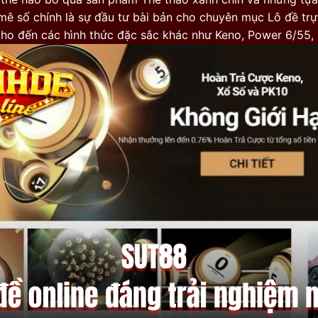
 mê số chính là sự đầu tư bài bản cho chuyên mục Lô đề trự
ho đến các hình thức đặc sắc khác như Keno, Power 6/55, 