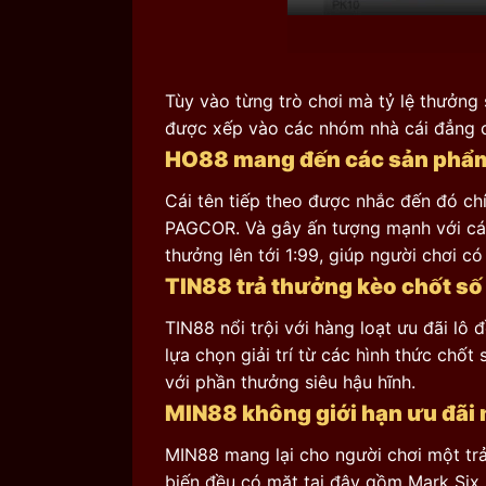
Tùy vào từng trò chơi mà tỷ lệ thưởng 
được xếp vào các nhóm nhà cái đẳng cấ
HO88 mang đến các sản phẩm
Cái tên tiếp theo được nhắc đến đó ch
PAGCOR. Và gây ấn tượng mạnh với các 
thưởng lên tới 1:99, giúp người chơi c
TIN88 trả thưởng kèo chốt s
TIN88 nổi trội với hàng loạt ưu đãi lô
lựa chọn giải trí từ các hình thức chốt
với phần thưởng siêu hậu hĩnh.
MIN88 không giới hạn ưu đãi 
MIN88 mang lại cho người chơi một trả
biến đều có mặt tại đây gồm Mark Six,