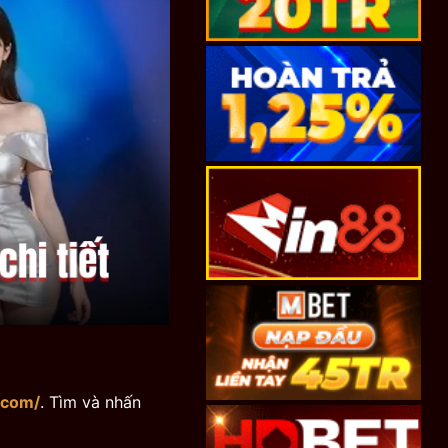
.com/
. Tìm và nhấn