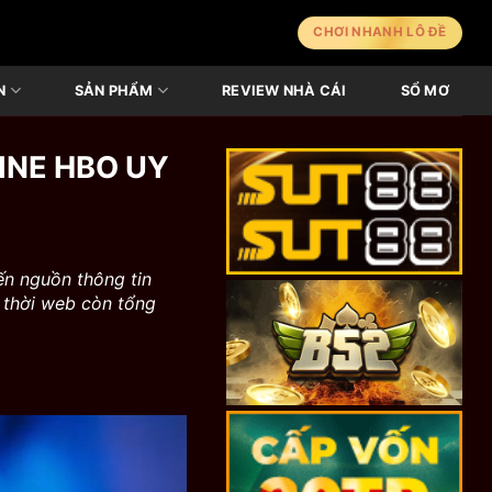
CHƠI NHANH LÔ ĐỀ
N
SẢN PHẨM
REVIEW NHÀ CÁI
SỔ MƠ
INE HBO UY
ến nguồn thông tin
 thời web còn tổng