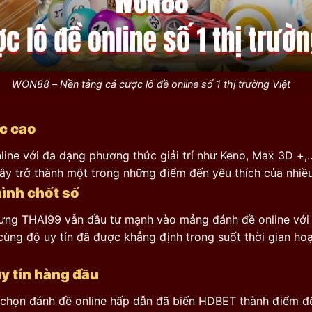
WON88 – Nền tảng cá cược lô đề online số 1 thị trường Việt
c cao
ine với đa dạng phương thức giải trí như Keno, Max 3D +,
đây trở thành một trong những điểm đến yêu thích của nhiều
ình chốt số
hưng THAI99 vẫn đầu tư mạnh vào mảng đánh đề online với
cùng độ uy tín đã được khẳng định trong suốt thời gian ho
uy tín hàng đầu
a chọn đánh đề online hấp dẫn đã biến HDBET thành điểm đế