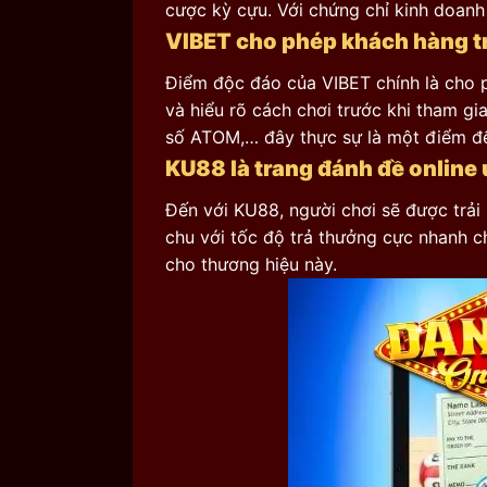
cược kỳ cựu. Với chứng chỉ kinh doanh
VIBET cho phép khách hàng t
Điểm độc đáo của VIBET chính là cho ph
và hiểu rõ cách chơi trước khi tham g
số ATOM,… đây thực sự là một điểm đến
KU88 là trang đánh đề online 
Đến với KU88, người chơi sẽ được trải 
chu với tốc độ trả thưởng cực nhanh c
cho thương hiệu này.