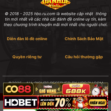
© 2018 - 2025 hbo.ru.com là website cập nhật thông
tin mới nhất về các nhà cái đánh đề online uy tín, kèm
theo chương trình khuyến mãi mới nhất cho người chơi.
Diễn đàn lô đề online
Chính Sách Bảo Mật
Quyền riêng tư
Câu hỏi thường gặp
©2025 - ALL RIGHTS RESERVED BY HBO.RU.COM