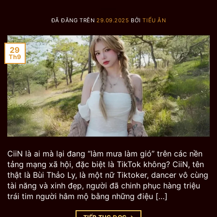
ĐÃ ĐĂNG TRÊN
29.09.2025
BỞI
TIỂU ÂN
29
Th9
CiiN là ai mà lại đang “làm mưa làm gió” trên các nền
tảng mạng xã hội, đặc biệt là TikTok không? CiiN, tên
thật là Bùi Thảo Ly, là một nữ Tiktoker, dancer vô cùng
tài năng và xinh đẹp, người đã chinh phục hàng triệu
trái tim người hâm mộ bằng những điệu […]