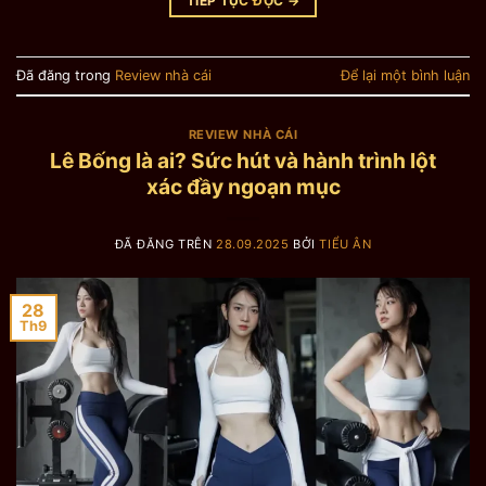
TIẾP TỤC ĐỌC
→
Đã đăng trong
Review nhà cái
Để lại một bình luận
REVIEW NHÀ CÁI
Lê Bống là ai? Sức hút và hành trình lột
xác đầy ngoạn mục
ĐÃ ĐĂNG TRÊN
28.09.2025
BỞI
TIỂU ÂN
28
Th9