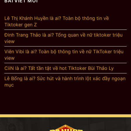
BÀI VIẾT MỚI
Lê Thị Khánh Huyền là ai? Toàn bộ thông tin về
Tiktoker gen Z
Đinh Trang Thảo là ai? Tổng quan về nữ tiktoker triệu
view
Viên Vibi là ai? Toàn bộ thông tin về nữ TikToker triệu
view
CiiN là ai? Tất tần tật về hot Tiktoker Bùi Thảo Ly
Lê Bống là ai? Sức hút và hành trình lột xác đầy ngoạn
mục