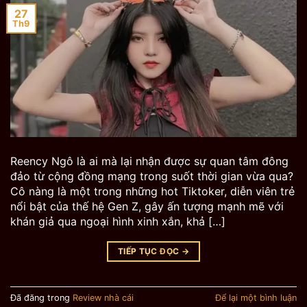
27
Th9
Reency Ngô là ai mà lại nhận được sự quan tâm đông
đảo từ cộng đồng mạng trong suốt thời gian vừa qua?
Cô nàng là một trong những hot Tiktoker, diễn viên trẻ
nổi bật của thế hệ Gen Z, gây ấn tượng mạnh mẽ với
khán giả qua ngoại hình xinh xắn, khả […]
TIẾP TỤC ĐỌC
→
Đã đăng trong
Review nhà cái
Để lại một bình luận