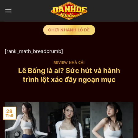
Chuyển
đến
nội
dung
CHƠI NHANH LÔ ĐỀ
[rank_math_breadcrumb]
REVIEW NHÀ CÁI
Lê Bống là ai? Sức hút và hành
trình lột xác đầy ngoạn mục
28
Th9