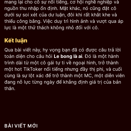
mang lại cho cô sự nổi tiếng, cơ hội nghề nghiệp và
nguồn thu nhập ổn định. Mặt khác, nó cũng đặt cô
dưới sự soi xét của dư luận, đôi khi rất khắt khe và
thiếu công bằng. Việc duy trì hình ảnh và vượt qua áp
lực là một thử thách không nhỏ đối với cô.
Kết luận
Qua bài viết này, hy vọng bạn đã có được câu trả lời
toàn diện cho câu hỏi
Le bong là ai
. Đó là một hành
trình dài từ một cô gái tự ti về ngoại hình, trở thành
một hot TikToker nổi tiếng nhưng đầy thị phi, và cuối
cùng là sự lột xác để trở thành một MC, một diễn viên
đang nỗ lực từng ngày để khẳng định giá trị của bản
thân.
BÀI VIẾT MỚI