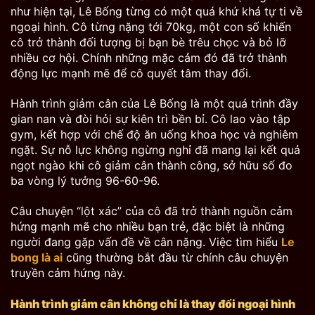
như hiện tại, Lê Bống từng có một quá khứ khá tự ti về
ngoại hình. Cô từng nặng tới 70kg, một con số khiến
cô trở thành đối tượng bị bạn bè trêu chọc và bỏ lỡ
nhiều cơ hội. Chính những mặc cảm đó đã trở thành
động lực mạnh mẽ để cô quyết tâm thay đổi.
Hành trình giảm cân của Lê Bống là một quá trình đầy
gian nan và đòi hỏi sự kiên trì bền bỉ. Cô lao vào tập
gym, kết hợp với chế độ ăn uống khoa học và nghiêm
ngặt. Sự nỗ lực không ngừng nghỉ đã mang lại kết quả
ngọt ngào khi cô giảm cân thành công, sở hữu số đo
ba vòng lý tưởng 96-60-96.
Câu chuyện “lột xác” của cô đã trở thành nguồn cảm
hứng mạnh mẽ cho nhiều bạn trẻ, đặc biệt là những
người đang gặp vấn đề về cân nặng. Việc tìm hiểu
Le
bong là ai
cũng thường bắt đầu từ chính câu chuyện
truyền cảm hứng này.
Hành trình giảm cân không chỉ là thay đổi ngoại hình