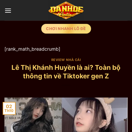
Chuyển
đến
nội
dung
CHƠI NHANH LÔ ĐỀ
[rank_math_breadcrumb]
REVIEW NHÀ CÁI
Lê Thị Khánh Huyền là ai? Toàn bộ
thông tin về Tiktoker gen Z
02
Th10