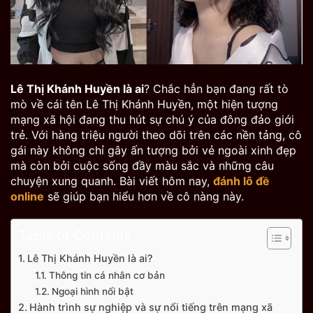
Lê Thị Khánh Huyền là ai
? Chắc hẳn bạn đang rất tò
mò về cái tên Lê Thị Khánh Huyền, một hiện tượng
mạng xã hội đang thu hút sự chú ý của đông đảo giới
trẻ. Với hàng triệu người theo dõi trên các nền tảng, cô
gái này không chỉ gây ấn tượng bởi vẻ ngoài xinh đẹp
mà còn bởi cuộc sống đầy màu sắc và những câu
chuyện xung quanh. Bài viết hôm nay,
đánh lô đề
online
sẽ giúp bạn hiểu hơn về cô nàng này.
Table of Contents
Lê Thị Khánh Huyền là ai?
Thông tin cá nhân cơ bản
Ngoại hình nổi bật
Hành trình sự nghiệp và sự nổi tiếng trên mạng xã