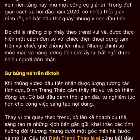
xem nền tảng này như một công cụ giải trí. Trong đợt
giãn cách xã hội đầu năm 2020, có nhiều thời gian
rảnh rỗi, cô bắt đầu thử quay những video đầu tiên.
Đó chỉ là những clip nhảy theo trend vui vẻ, được thực
hiện một cách đơn sơ với chiếc điện thoại dựng tạm
trên vài chiếc ghế chồng lên nhau. Nhưng chính sự
mộc mạc và năng lượng tích cực ấy lại bất ngờ được
nhiều người đón nhận.
Sự bùng nổ trên tiktok
Khi những video đầu tiên nhận được lượng tương tác
tích cực, Đinh Trang Thảo cảm thấy rất vui và có thêm
động lực. Cô bắt đầu dành thời gian đầu tư nghiêm túc
hơn cho công việc sáng tạo nội dung.
Thay vì chỉ quay theo trend, cô lên kế hoạch cụ thể,
sáng tạo ra những kịch bản gần gũi, khai thác các tình
huống đời thường nhưng dưới một góc nhìn hài hước
và mới lạ. Câu hỏi
Đinh Trang Thảo là ai
cũng bắt đầu