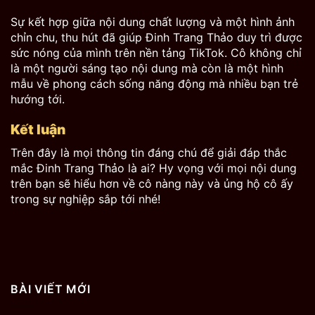
Sự kết hợp giữa nội dung chất lượng và một hình ảnh
chỉn chu, thu hút đã giúp Đinh Trang Thảo duy trì được
sức nóng của mình trên nền tảng TikTok. Cô không chỉ
là một người sáng tạo nội dung mà còn là một hình
mẫu về phong cách sống năng động mà nhiều bạn trẻ
hướng tới.
Kết luận
Trên đây là mọi thông tin đáng chú để giải đáp thắc
mắc Đinh Trang Thảo là ai? Hy vọng với mọi nội dung
trên bạn sẽ hiểu hơn về cô nàng này và ủng hộ cô ấy
trong sự nghiệp sắp tới nhé!
BÀI VIẾT MỚI