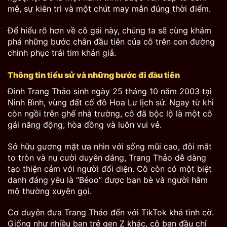
mê, sự kiên trì và một chút may mắn đúng thời điểm.
Để hiểu rõ hơn về cô gái này, chúng ta sẽ cùng khám
phá những bước chân đầu tiên của cô trên con đường
chinh phục trái tim khán giả.
Thông tin tiểu sử và những bước đi đầu tiên
Đinh Trang Thảo sinh ngày 25 tháng 10 năm 2003 tại
Ninh Bình, vùng đất cố đô Hoa Lư lịch sử. Ngay từ khi
còn ngồi trên ghế nhà trường, cô đã bộc lộ là một cô
gái năng động, hòa đồng và luôn vui vẻ.
Sở hữu gương mặt ưa nhìn với sống mũi cao, đôi mắt
to tròn và nụ cười duyên dáng, Trang Thảo dễ dàng
tạo thiện cảm với người đối diện. Cô còn có một biệt
danh đáng yêu là “Béoo” được bạn bè và người hâm
mộ thường xuyên gọi.
Cơ duyên đưa Trang Thảo đến với TikTok khá tình cờ.
Giống như nhiều bạn trẻ gen Z khác, cô ban đầu chỉ