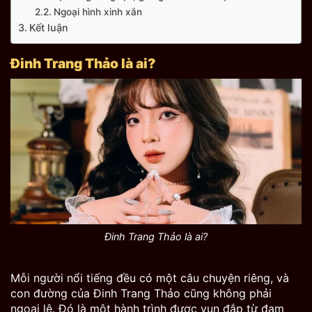
Ngoại hình xinh xắn
Kết luận
Đinh Trang Thảo là ai?
Đinh Trang Thảo là ai?
Mỗi người nổi tiếng đều có một câu chuyện riêng, và
con đường của Đinh Trang Thảo cũng không phải
ngoại lệ. Đó là một hành trình được vun đắp từ đam