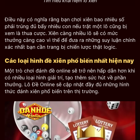
Tìm hiểu khái niệm lô xiên
Điều này có nghĩa rằng bạn chơi xiên bao nhiêu số
phải trúng đủ bấy nhiêu con nếu trật một lô cũng bị
xem là thua cược. Xiên càng nhiều lô sẽ có mức
thưởng càng cao vì thế để đưa ra những suy luận chính
xác nhất bạn cần trang bị chiến lược thật logic.
Các loại hình đề xiên phổ biến nhất hiện nay
Một trò chơi đánh đề online sẽ trở nên hấp dẫn hơn khi
có nhiều loại hình giải trí, tạo thêm sức hút về phần
thưởng. Lô Đề Online sẽ cập nhật đầy đủ những hình
thức đánh xiên phổ biến trên thị trường.