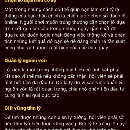
Chọn số dựa trên cơ sở
Một trong những cách có thể giúp bạn làm chủ tỷ lệ
thắng của bản thân chính là chiến lược chọn số đánh lô
online. Người chơi muốn trúng thưởng cần chọn lô dựa
trên kết quả soi cầu trong những ngày gần nhất để
đưa ra dự đoán logic nhất. Bằng việc thống kê và phân
tích những kết quả đó bạn sẽ dễ dàng nhận ra tần suất
cũng như xu hướng xuất hiện của các cầu quay.
Quản lý nguồn vốn
Lô xiên là một trong những loại hình có tính sát phạt
rất cao vì thế mà nếu không cẩn thận, hội viên sẽ phải
mất hết tiền đã đầu tư. Đó là lý do vì sao việc quản lý
nguồn vốn là rất quan trọng, chia nhỏ phần tiền đầu tư
cũng là hiệu quả cực cao.
Giữ vững tâm lý
Để tìm được những con xiên lý tưởng, hội viên phải sở
hữu tâm lý chiến lược vững vàng. Bởi tỷ lệ trúng lô này
được các chuyên gia đánh giá ở mức khá thấp nên