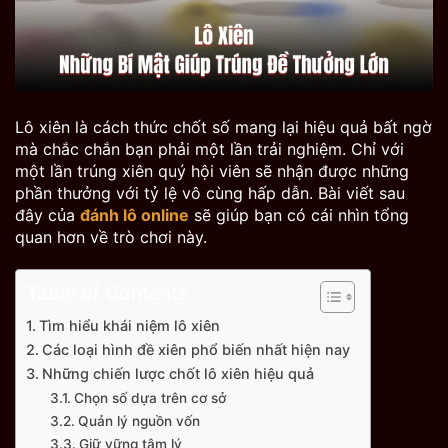
Lô xiên là cách thức chốt số mang lại hiệu quả bất ngờ
mà chắc chắn bạn phải một lần trải nghiệm. Chỉ với
một lần trúng xiên quý hội viên sẽ nhận được những
phần thưởng với tỷ lệ vô cùng hấp dẫn. Bài viết sau
đây của
đánh lô online
sẽ giúp bạn có cái nhìn tổng
quan hơn về trò chơi này.
Table of Contents
Tìm hiểu khái niệm lô xiên
Các loại hình đề xiên phổ biến nhất hiện nay
Những chiến lược chốt lô xiên hiệu quả
Chọn số dựa trên cơ sở
Quản lý nguồn vốn
Giữ vững tâm lý